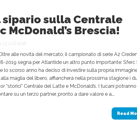
l sipario sulla Centrale
c McDonald’s Brescia!
 13 LUG 2018
Oltre alle novità del mercato, il campionato di serie A2 Cred
-2019 segna per Atlantide un altro punto importante: Sferc S
e lo scorso anno ha deciso di investire sulla propria immagin
alla maglia del libero, affiancherà nella prossima stagione i d
sor “storici” Centrale del Latte e McDonald’s. I tucani potranno
tare su un terzo partner, pronto a dare valore e a...
Read Mo