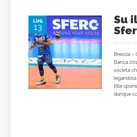
Su i
LUG
13
Sfer
POSTED ON
Brescia – 
Banca 2018
società ch
legandola 
title spon
dunque con