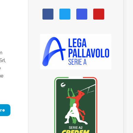
em
rl,
e
ue
re