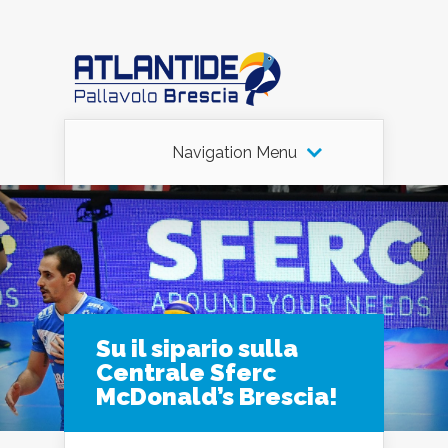
Navigation Menu
Su il sipario sulla
Centrale Sferc
McDonald’s Brescia!