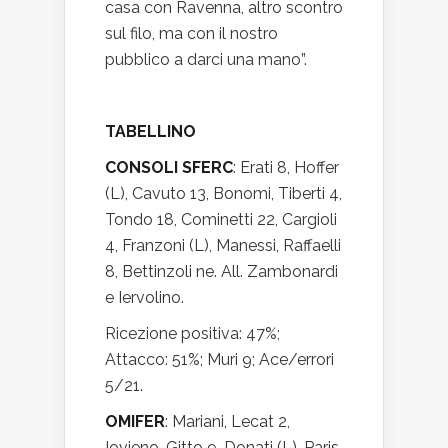
casa con Ravenna, altro scontro
sul filo, ma con il nostro
pubblico a darci una mano”.
TABELLINO
CONSOLI SFERC
: Erati 8, Hoffer
(L), Cavuto 13, Bonomi, Tiberti 4,
Tondo 18, Cominetti 22, Cargioli
4, Franzoni (L), Manessi, Raffaelli
8, Bettinzoli ne. All. Zambonardi
e Iervolino.
Ricezione positiva: 47%;
Attacco: 51%; Muri 9; Ace/errori
5/21.
OMIFER
: Mariani, Lecat 2,
Iovieno, Gitto 9, Donati (L), Paris