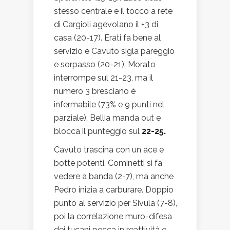
stesso centrale e il tocco a rete
di Cargioli agevolano il +3 di
casa (20-17). Erati fa bene al
servizio e Cavuto sigla pareggio
e sorpasso (20-21). Morato
interrompe sul 21-23, ma il
numero 3 bresciano è
infermabile (73% e 9 punti nel
parziale). Bellia manda out e
blocca il punteggio sul
22-25.
Cavuto trascina con un ace e
botte potenti, Cominetti si fa
vedere a banda (2-7), ma anche
Pedro inizia a carburare. Doppio
punto al servizio per Sivula (7-8),
poi la correlazione muro-difesa
dei tucani pecca in reattività e