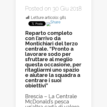
Posted on 30 Giu 2018
Letture articolo:
981
Reparto completo
con l’arrivo da
Montichiari del terzo
centrale. “Pronto a
lavorare sodo per
sfruttare al meglio
questa occasione, per
ritagliarmi uno spazio
e aiutare la squadra a
centrare i suoi
obiettivi”
Brescia – La Centrale
McDonald’s pesca
un’altra carta di valore