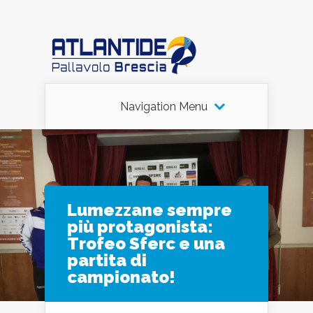
Navigation Menu
Lumezzane sempre
più protagonista:
Trofeo Sferc e una
partita di
campionato!