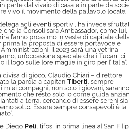
 in parte dal vivaio di casa e in parte da soci
e vivo il movimento della pallavolo locale.
delega agli eventi sportivi, ha invece sfruttat
re che la Consoli sarà Ambassador, come lui,
rirà l’anno prossimo in veste di capitale dell
er prima la proposta di essere portavoce e
Amministrazioni. Il 2023 sarà una vetrina
amo, un’occasione speciale che i Tucani ci
 logo sulle lore maglie in giro per l’Italia”.
ivisa di gioco, Claudio Chiari – direttore
to la parola a capitan
Tiberti
, sempre
i i miei compagni, non solo i giovani, sarann
momento che resto solo io come guida anzian
ntati a terra, cercando di essere sereni sia
emo sotto. Essere sempre consapevoli è la
ato”.
e Diego
Peli
, tifosi in prima linea al San Fili