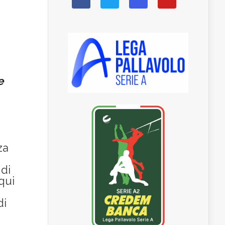
e
za
 di
qui
di