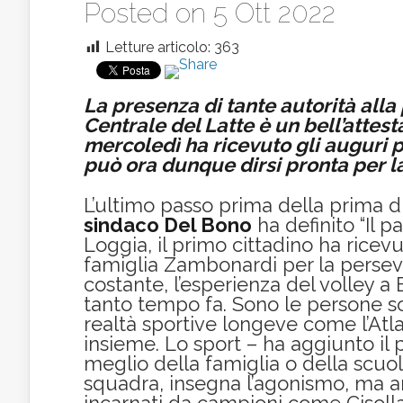
Posted on 5 Ott 2022
Letture articolo:
363
La presenza di tante autorità all
Centrale del Latte è un bell’attesta
mercoledì ha ricevuto gli auguri 
può ora dunque dirsi pronta per l
L’ultimo passo prima della prima 
sindaco Del Bono
ha definito “Il pa
Loggia, il primo cittadino ha ricev
famiglia Zambonardi per la perseve
costante, l’esperienza del volley a
tanto tempo fa. Sono le persone so
realtà sportive longeve come l’At
insieme. Lo sport – ha aggiunto il 
meglio della famiglia o della scuola
squadra, insegna l’agonismo, ma an