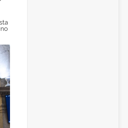
sta
gno