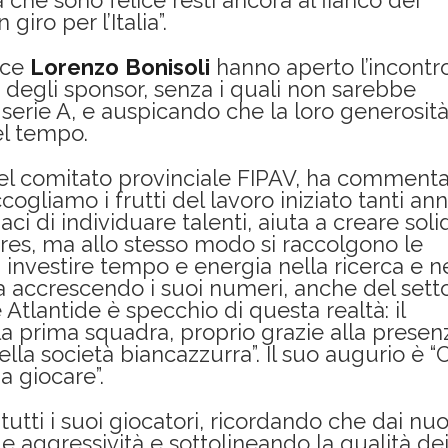
che sono felice resti ancora al fianco dei
iro per l’Italia”.
vice
Lorenzo
Bonisoli
hanno aperto l’incontr
e degli sponsor, senza i quali non sarebbe
 serie A, e auspicando che la loro generosit
l tempo.
del comitato provinciale FIPAV, ha comment
gliamo i frutti del lavoro iniziato tanti anni
paci di individuare talenti, aiuta a creare soli
res, ma allo stesso modo si raccolgono le
a investire tempo e energia nella ricerca e n
a accrescendo i suoi numeri, anche del sett
 Atlantide è specchio di questa realtà: il
la prima squadra, proprio grazie alla presen
ella società biancazzurra”. Il suo augurio è “
a giocare”.
utti i suoi giocatori, ricordando che dai nuo
a e aggressività e sottolineando la qualità de