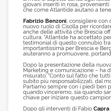
giovani inseriti in rosa, provenienti
che come Atlantide aiutano a tener
Fabrizio
Benzoni
, consigliere con 
nuovo ruolo di Cisolla per ricorda
anche delle attività che Brescia off
cultura. “Atlantide ha accettato p
testimonial di questo connubio tra 
importantissima per Brescia e Berg
aiuteranno a promuovere, portando il
Dopo la presentazione della nuova d
Marketing e comunicazione – ha da
misurato: “Conto sul fatto che tutt
subito più responsabilizzati, dal 
Partiamo sempre con i piedi ben pia
quando vinceremo, sia quando sar
chiave per iniziare questo campion
Dopo gli interventi di Fabio
Capra