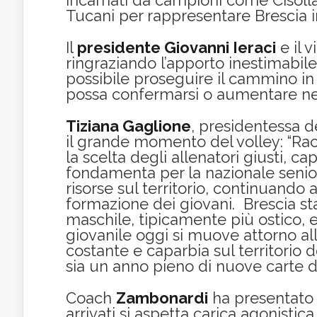
incarnati da campioni come Cisolla 
Tucani per rappresentare Brescia in g
Il
presidente Giovanni Ieraci
e il 
ringraziando l’apporto inestimabil
possibile proseguire il cammino in
possa confermarsi o aumentare ne
Tiziana Gaglione
, presidentessa 
il grande momento del volley: “Racco
la scelta degli allenatori giusti, ca
fondamenta per la nazionale senio
risorse sul territorio, continuando 
formazione dei giovani. Brescia st
maschile, tipicamente più ostico, e
giovanile oggi si muove attorno al
costante e caparbia sul territorio d
sia un anno pieno di nuove carte d
Coach
Zambonardi
ha presentato t
arrivati si aspetta carica agonistic