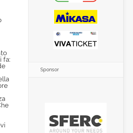
o
à
ato
 fa:
de
Sponsor
ella
ore
za
Che
vi
i