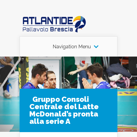
Navigation Menu
Gruppo Consoli
Centrale del Latte
McDonald’s pronta
alla serie A