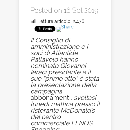
Posted on 16 Set 2019
Letture articolo:
2.476
Il Consiglio di
amministrazione e i
soci di Atlantide
Pallavolo hanno
nominato Giovanni
Ieraci presidente e il
suo “primo atto” è stata
la presentazione della
campagna
abbonamenti
, svoltasi
lunedì mattina presso il
ristorante McDonald’s
del centro
commerciale ELNÒS
Shopping