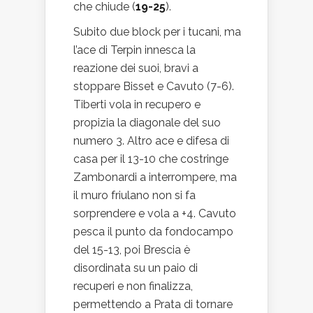
che chiude (
19-25
).
Subito due block per i tucani, ma
l’ace di Terpin innesca la
reazione dei suoi, bravi a
stoppare Bisset e Cavuto (7-6).
Tiberti vola in recupero e
propizia la diagonale del suo
numero 3. Altro ace e difesa di
casa per il 13-10 che costringe
Zambonardi a interrompere, ma
il muro friulano non si fa
sorprendere e vola a +4. Cavuto
pesca il punto da fondocampo
del 15-13, poi Brescia è
disordinata su un paio di
recuperi e non finalizza,
permettendo a Prata di tornare