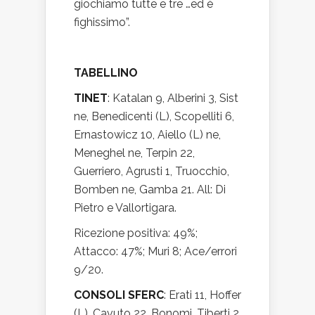
giochiamo tutte e tre …ed è
fighissimo”.
TABELLINO
TINET
: Katalan 9, Alberini 3, Sist
ne, Benedicenti (L), Scopelliti 6,
Ernastowicz 10, Aiello (L) ne,
Meneghel ne, Terpin 22,
Guerriero, Agrusti 1, Truocchio,
Bomben ne, Gamba 21. All: Di
Pietro e Vallortigara.
Ricezione positiva: 49%;
Attacco: 47%; Muri 8; Ace/errori
9/20.
CONSOLI SFERC
: Erati 11, Hoffer
(L), Cavuto 22, Bonomi, Tiberti 2,