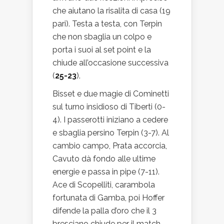
che aiutano la risalita di casa (19
pari). Testa a testa, con Terpin
che non sbaglia un colpo e
porta i suoi al set point e la
chiude all’occasione successiva
(
25-23
).
Bisset e due magie di Cominetti
sul turno insidioso di Tiberti (0-
4). I passerotti iniziano a cedere
e sbaglia persino Terpin (3-7). Al
cambio campo, Prata accorcia,
Cavuto dà fondo alle ultime
energie e passa in pipe (7-11).
Ace di Scopelliti, carambola
fortunata di Gamba, poi Hoffer
difende la palla d’oro che il 3
bresciano chiude per il match