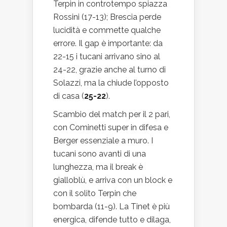
Terpin in controtempo spiazza
Rossini (17-13); Brescia perde
lucidità e commette qualche
errore. Il gap è importante: da
22-15 i tucani arrivano sino al
24-22, grazie anche al turno di
Solazzi, ma la chiude l’opposto
di casa (
25-22
).
Scambio del match per il 2 pari,
con Cominetti super in difesa e
Berger essenziale a muro. I
tucani sono avanti di una
lunghezza, ma il break è
gialloblù, e arriva con un block e
con il solito Terpin che
bombarda (11-9). La Tinet è più
energica, difende tutto e dilaga,