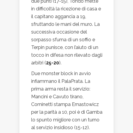
due punti (17-15), Tondo mette
in difficoltà la ricezione di casa e
il capitano aggancia a 19,
sfruttando le mani del muro. La
successiva occasione del
sorpasso sfuma di un soffio e
Terpin punisce, con l’aiuto di un
tocco in difesa non rilevato dagli
arbitri (
25-20
).
Due monster block in avvio
infiammano il PalaPrata. La
prima arma resta il servizio:
Mancini e Cavuto tirano,
Cominetti stampa Ernastowicz
per la parità a 10, poi è di Gamba
lo spunto migliore con un turno
al servizio insidioso (15-12).