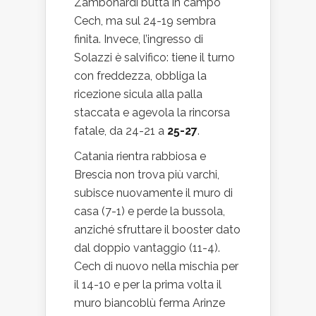
Zambonardi butta in campo
Cech, ma sul 24-19 sembra
finita. Invece, l’ingresso di
Solazzi è salvifico: tiene il turno
con freddezza, obbliga la
ricezione sicula alla palla
staccata e agevola la rincorsa
fatale, da 24-21 a
25-27
.
Catania rientra rabbiosa e
Brescia non trova più varchi,
subisce nuovamente il muro di
casa (7-1) e perde la bussola,
anziché sfruttare il booster dato
dal doppio vantaggio (11-4).
Cech di nuovo nella mischia per
il 14-10 e per la prima volta il
muro biancoblù ferma Arinze