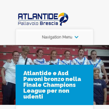
Navigation Menu
Atlantide e Asd
Pavoni bronzo nella
Finale Champions
League per non
udenti