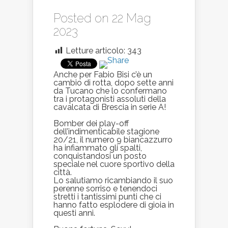
Posted on 22 Mag
2023
Letture articolo:
343
Anche per Fabio Bisi c’è un
cambio di rotta, dopo sette anni
da Tucano che lo confermano
tra i protagonisti assoluti della
cavalcata di Brescia in serie A!
Bomber dei play-off
dell’indimenticabile stagione
20/21, il numero 9 biancazzurro
ha infiammato gli spalti,
conquistandosi un posto
speciale nel cuore sportivo della
città.
Lo salutiamo ricambiando il suo
perenne sorriso e tenendoci
stretti i tantissimi punti che ci
hanno fatto esplodere di gioia in
questi anni.