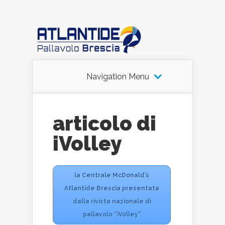
Navigation Menu
articolo di
iVolley
la Centrale McDonald’s
Atlantide Brescia presentata
dalla rivista nazionale di
pallavolo “iVolley”