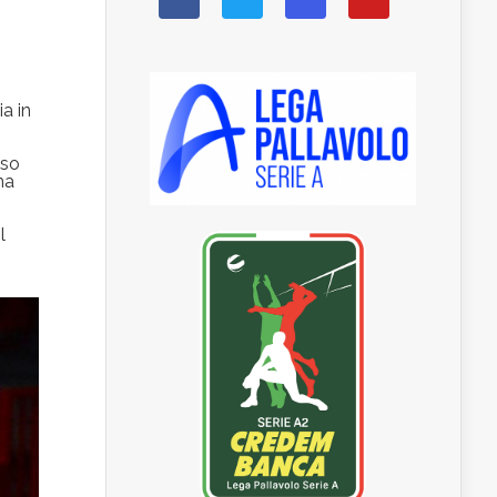
a in
eso
ma
l