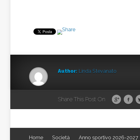
Author:
Linda Stevanato
Share This Post On
Home
Società
Anno sportivo 2026-2027